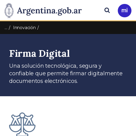
Pasar al contenido principal
Presidencia
Buscar
Ir
a
de
Mi
…
Innovación
Arg
la
Firma Digital
Nación
Una solución tecnológica, segura y
confiable que permite firmar digitalmente
documentos electrónicos.