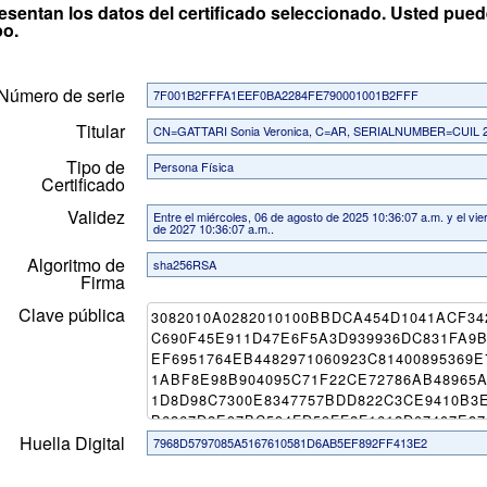
esentan los datos del certificado seleccionado. Usted pued
po.
Número de serie
7F001B2FFFA1EEF0BA2284FE790001001B2FFF
Titular
CN=GATTARI Sonia Veronica, C=AR, SERIALNUMBER=CUIL 
Tipo de
Persona Física
Certificado
Validez
Entre el miércoles, 06 de agosto de 2025 10:36:07 a.m. y el vi
de 2027 10:36:07 a.m..
Algoritmo de
sha256RSA
Firma
Clave pública
Huella Digital
7968D5797085A5167610581D6AB5EF892FF413E2